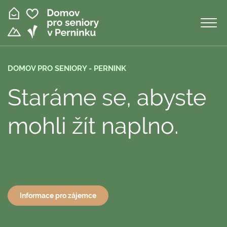
Přejít
k
hlavnímu
obsahu
DOMOV PRO SENIORY - PERNINK
Staráme se,
abyste
mohli
žít naplno.
Informace pro zájemce