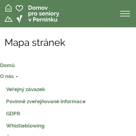
Přejít
k
hlavnímu
obsahu
Mapa stránek
Hlavní
Domů
navigace
O nás
Veřejný závazek
Povinně zveřejňované informace
GDPR
Whistleblowing