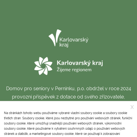
Domov pro seniory v Perninku, p.o. obdržel v roce 2024
provozní příspěvek z dotace od svého zřizovatele,
Karlovarského kraje.
X
Na stránkách tohoto webu používáme vybrané vlastní soubory cookie a soubory cookie
třetích stran: Soubory cookie, které jsou nezbytné pro používání webových stránek, funkční
soubory cookie, které umožňují snadnější používání webových stránek, výkonnostní
Domov pro seniory v Perninku, příspěvková organizace,
soubory cookie, které používáme k vytváření souhrnných údajů o používání webových
stránek a statistik, a marketingové soubory cookie, které se používají k zobrazování
IČ: 711 75 199