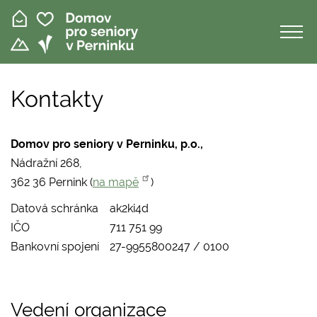
Přejít
k
hlavnímu
obsahu
Kontakty
Domov pro seniory v Perninku, p.o.,
Nádražní 268,
362 36 Pernink (
na mapě
)
Datová schránka
ak2ki4d
IČO
711 751 99
Bankovní spojení
27-9955800247 / 0100
Vedení organizace