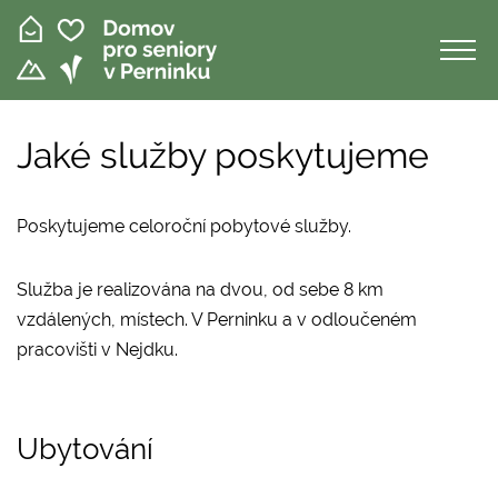
Přejít
k
hlavnímu
obsahu
Jaké služby poskytujeme
Poskytujeme celoroční pobytové služby.
Služba je realizována na dvou, od sebe 8 km
vzdálených, místech. V Perninku a v odloučeném
pracovišti v Nejdku.
Ubytování