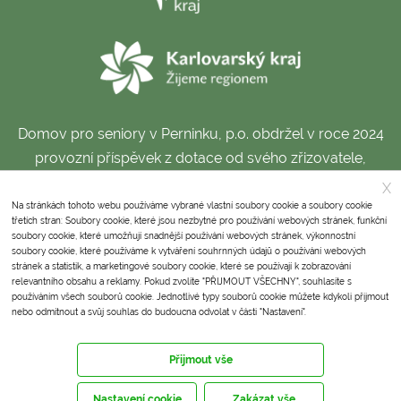
Domov pro seniory v Perninku, p.o. obdržel v roce 2024
provozní příspěvek z dotace od svého zřizovatele,
Karlovarského kraje.
X
Na stránkách tohoto webu používáme vybrané vlastní soubory cookie a soubory cookie
třetích stran: Soubory cookie, které jsou nezbytné pro používání webových stránek, funkční
soubory cookie, které umožňují snadnější používání webových stránek, výkonnostní
Domov pro seniory v Perninku, příspěvková organizace,
soubory cookie, které používáme k vytváření souhrnných údajů o používání webových
stránek a statistik, a marketingové soubory cookie, které se používají k zobrazování
IČ: 711 75 199
relevantního obsahu a reklamy. Pokud zvolíte "PŘIJMOUT VŠECHNY", souhlasíte s
používáním všech souborů cookie. Jednotlivé typy souborů cookie můžete kdykoli přijmout
Prohlášení o přístupnosti
|
Mapa stránek
|
nebo odmítnout a svůj souhlas do budoucna odvolat v části "Nastavení".
Prohlášení o cookies
|
GDPR
|
Nastavení cookies
Dokumentace
Přijmout vše
Webdesign AETO
Nastavení cookie
Zakázat vše